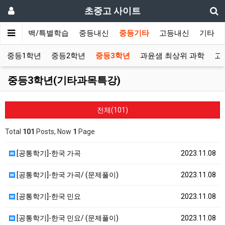
초중고 사이트
초등올백/특별학습
중등내신
중등기타
고등내신
기타
중등1학년
중등2학년
중등3학년
과윤샘 최상위 과학
고
중등3학년(기타과목특강)
전체(101)
Total
101
Posts, Now
1
Page
[공통학기]-한국 가곡
2023.11.08
[공통학기]-한국 가곡/ (문제풀이)
2023.11.08
[공통학기]-한국 민요
2023.11.08
[공통학기]-한국 민요/ (문제풀이)
2023.11.08