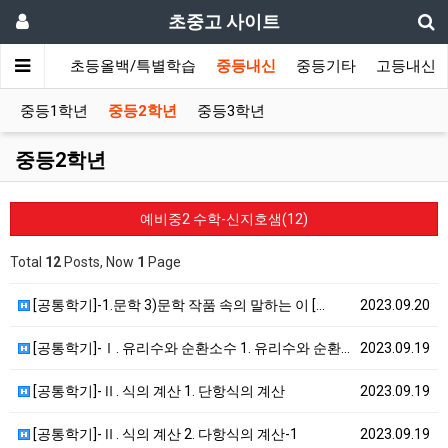
초중고 사이트
초등내신
초등올백/특별학습
중등내신
중등기타
고등내신
중등1학년
중등2학년
중등3학년
중등2학년
예비중2 수학-신지호샘(12)
Total
12
Posts, Now
1
Page
[공통학기]-1.문학 3)문학 작품 속의 말하는 이 […
2023.09.20
[공통학기]-Ⅰ. 유리수와 순환소수 1. 유리수와 순환…
2023.09.19
[공통학기]-Ⅱ. 식의 계산 1. 단항식의 계산
2023.09.19
[공통학기]-Ⅱ. 식의 계산 2. 다항식의 계산-1
2023.09.19