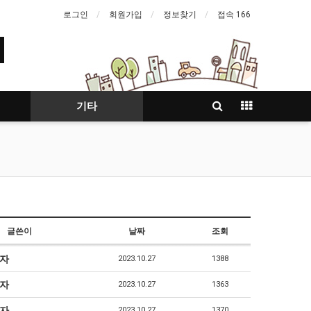
로그인
회원가입
정보찾기
접속 166
기타
글쓴이
날짜
조회
자
2023.10.27
1388
자
2023.10.27
1363
자
2023.10.27
1370