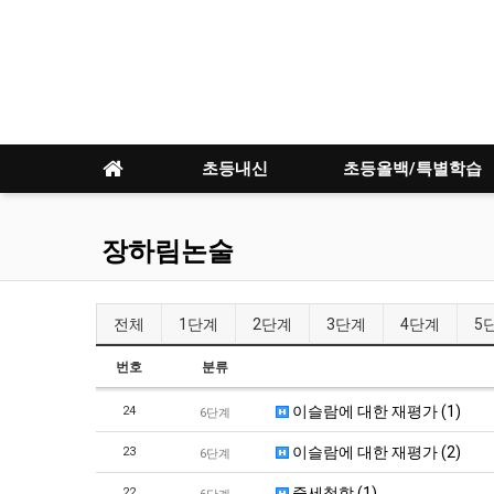
초등내신
초등올백/특별학습
장하림논술
전체
1단계
2단계
3단계
4단계
5
번호
분류
이슬람에 대한 재평가 (1)
24
6단계
이슬람에 대한 재평가 (2)
23
6단계
중세철학 (1)
22