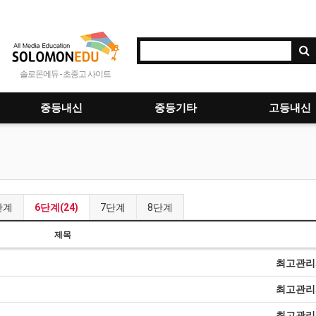
솔로몬에듀 - 초중고 사이트
중등내신
중등기타
고등내신
단계
6단계(24)
7단계
8단계
제목
최고관리
최고관리
최고관리