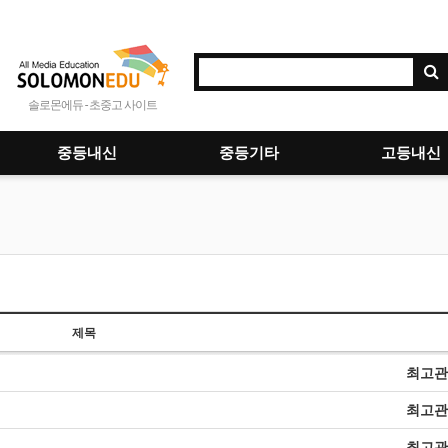
솔로몬에듀 - 초중고 사이트
중등내신
중등기타
고등내신
제목
최고관
최고관
최고관