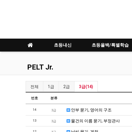
초등내신
초등올백/특별학습
PELT Jr.
전체
1급
2급
3급(14)
번호
분류
안부 묻기, 영어의 구조
14
3급
물건의 이름 묻기, 부정관사
13
3급
날씨 묻기, 계절
12