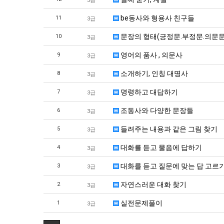
3급
be동사와 형용사 친구들
11
3급
문장의 형태(긍정문.부정문.의문문
10
3급
영어의 품사 , 의문사
9
3급
소개하기, 인칭 대명사
8
3급
명령하고 대답하기
7
3급
조동사와 다양한 문장들
6
3급
들려주는 내용과 같은 그림 찾기
5
3급
대화를 듣고 물음에 답하기
4
3급
대화를 듣고 질문에 맞는 답 고르
3
3급
자연스러운 대화 찾기
2
3급
실전문제풀이
1
3급