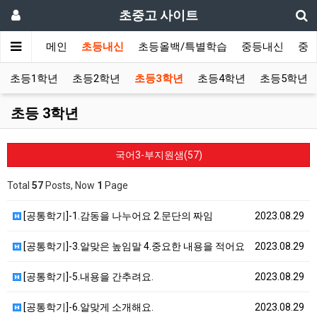
초중고 사이트
메인
초등내신
초등올백/특별학습
중등내신
중
초등1학년
초등2학년
초등3학년
초등4학년
초등5학년
초등 3학년
국어3-부지원샘(57)
Total
57
Posts, Now
1
Page
[공통학기]-1.감동을 나누어요 2.문단의 짜임
2023.08.29
[공통학기]-3.알맞은 높임말 4.중요한 내용을 적어요
2023.08.29
[공통학기]-5.내용을 간추려요.
2023.08.29
[공통학기]-6.알맞게 소개해요.
2023.08.29