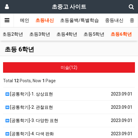
초중고 사이트
메인
초등내신
초등올백/특별학습
중등내신
중
초등2학년
초등3학년
초등4학년
초등5학년
초등6학년
초등 6학년
미술(12)
Total
12
Posts, Now
1
Page
[공통학기]-1. 상상표현
2023.09.01
[공통학기]-2. 관찰표현
2023.09.01
[공통학기]-3. 다양한 표현
2023.09.01
[공통학기]-4. 다색 판화
2023.09.01