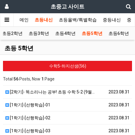
초중고 사이트
메인
초등내신
초등올백/특별학습
중등내신
중
초등2학년
초등3학년
초등4학년
초등5학년
초등6학년
초등 5학년
수학5-하지선샘(56)
Total
56
Posts, Now
1
Page
[2학기]- 똑소리나는 공부! 초등 수학 5-2 (9월…
2023.08.31
[1학기]-[선행학습]-01
2023.08.31
[1학기]-[선행학습]-02
2023.08.31
[1학기]-[선행학습]-03
2023.08.31