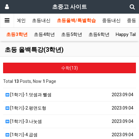
초중고 사이트
메인
초등내신
초등올백/특별학습
중등내신
중등
초등3학년
초등4학년
초등5학년
초등6학년
Happy Talk!
초등 올백특강(3학년)
수학(13)
Total
13
Posts, Now
1
Page
[1학기]-1.덧셈과 뺄셈
2023.09.04
[1학기]-2.평면도형
2023.09.04
[1학기]-3.나눗셈
2023.09.04
[1학기]-4.곱셈
2023.09.04