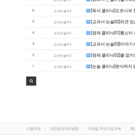
[독서 클리닉]도로시와
6
교과논술4-2
[교과서 논술02]의견 
5
교과논술4-2
[영재 클리닉01]통신이
4
교과논술4-2
[교과서 논술03]이야기
3
교과논술4-2
[영재 클리닉02]물 없이
2
교과논술4-2
[논술 클리닉]편식하지 
1
교과논술4-2
이용약관
개인정보처리방침
이메일 무단수집거부
책