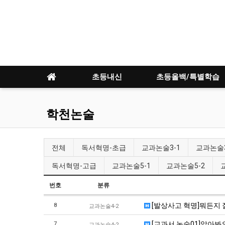
초등내신
초등올백/특별학습
학천논술
전체
독서혁명-초급
교과논술3-1
교과논술3
독서혁명-고급
교과논술5-1
교과논술5-2
번호
분류
[발상사고 혁명]뭐든지 
8
교과논술4-2
[교과서 논술01]알아봐
7
교과논술4-2