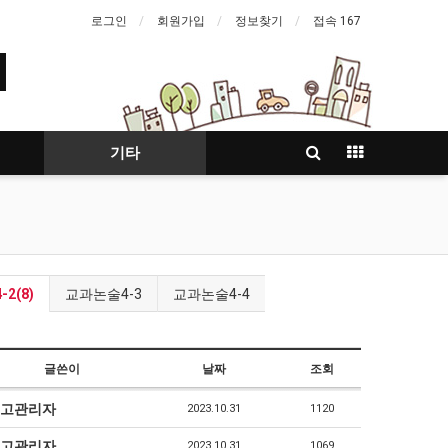
로그인
회원가입
정보찾기
접속 167
기타
2(8)
교과논술4-3
교과논술4-4
글쓴이
날짜
조회
고관리자
2023.10.31
1120
고관리자
2023.10.31
1069