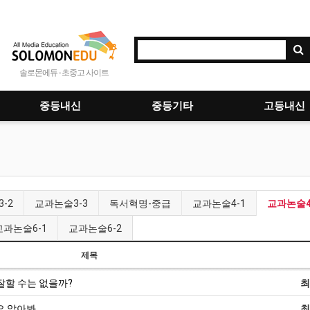
솔로몬에듀 - 초중고 사이트
중등내신
중등기타
고등내신
-2
교과논술3-3
독서혁명-중급
교과논술4-1
교과논술4-
교과논술6-1
교과논술6-2
제목
잘할 수는 없을까?
최
요 알아봐
최