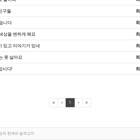
 친구들
최
있습니다
최
 세상을 변하게 해요
최
가 있고 이야기가 있네
최
는 못 살아요
최
맙시다!
최
1
임의 한계와 법적고지