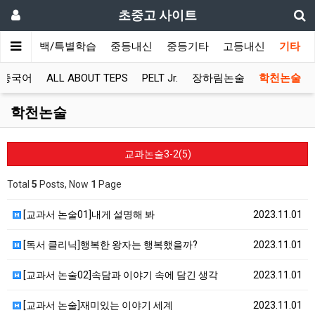
초중고 사이트
초등올백/특별학습
중등내신
중등기타
고등내신
기타
용중국어
ALL ABOUT TEPS
PELT Jr.
장하림논술
학천논술
학천논술
교과논술3-2(5)
Total
5
Posts, Now
1
Page
[교과서 논술01]내게 설명해 봐
2023.11.01
[독서 클리닉]행복한 왕자는 행복했을까?
2023.11.01
[교과서 논술02]속담과 이야기 속에 담긴 생각
2023.11.01
[교과서 논술]재미있는 이야기 세계
2023.11.01