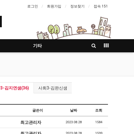
로그인
회원가입
정보찾기
접속 151
기타
3-김지연샘(36)
사회3-김완신샘
글쓴이
날짜
조회
최고관리자
2023.08.28
1584
최고관리자
2023.08.28
1599