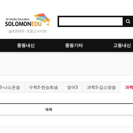
솔로몬에듀 - 초중고 사이트
중등내신
중등기타
고등내신
3-나소은샘
수학3-한승희샘
영어3
과학3-김소영샘
과학
제목