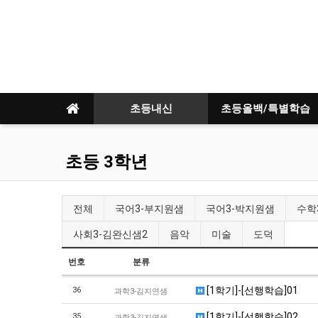
초등내신
초등올백/특별학습
초등 3학년
전체
국어3-부지원샘
국어3-박지원샘
수학
사회3-김완신샘2
음악
미술
도덕
번호
분류
[1학기]-[선행학습]01
36
과학3-김지연샘
[1학기]-[선행학습]02
35
과학3-김지연샘