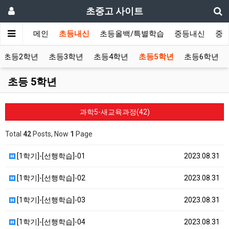
초중고 사이트
메인
초등내신
초등올백/특별학습
중등내신
중
초등2학년
초등3학년
초등4학년
초등5학년
초등6학년
초등 5학년
과학5-새교육과정(42)
Total
42
Posts, Now
1
Page
[1학기]-[선행학습]-01
2023.08.31
[1학기]-[선행학습]-02
2023.08.31
[1학기]-[선행학습]-03
2023.08.31
[1학기]-[선행학습]-04
2023.08.31