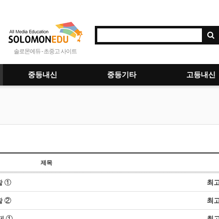
솔로몬에듀 - 초중고 사이트
중등내신
중등기타
고등내신
제목
활 ①
최
활 ②
최
제 ①
최