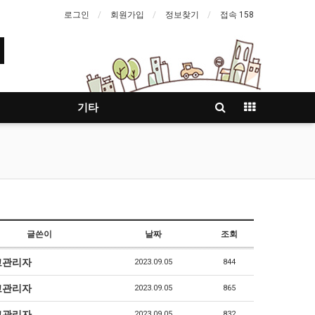
로그인
회원가입
정보찾기
접속 158
기타
글쓴이
날짜
조회
고관리자
2023.09.05
844
고관리자
2023.09.05
865
고관리자
2023.09.05
832