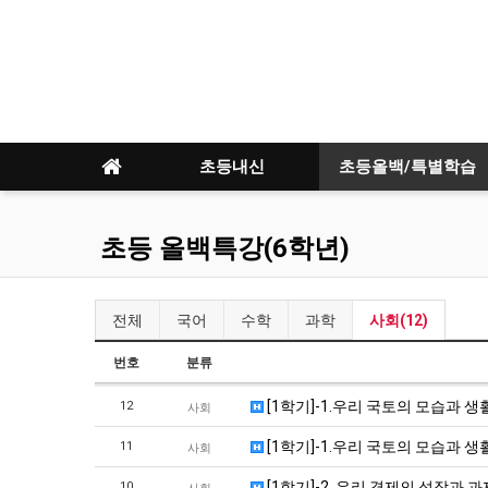
초등내신
초등올백/특별학습
초등 올백특강(6학년)
전체
국어
수학
과학
사회(12)
번호
분류
[1학기]-1.우리 국토의 모습과 생
12
사회
[1학기]-1.우리 국토의 모습과 생
11
사회
[1학기]-2. 우리 경제의 성장과 과
10