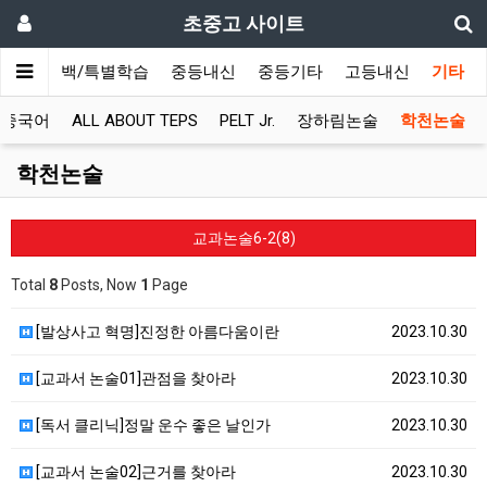
초중고 사이트
초등올백/특별학습
중등내신
중등기타
고등내신
기타
용중국어
ALL ABOUT TEPS
PELT Jr.
장하림논술
학천논술
학천논술
교과논술6-2(8)
Total
8
Posts, Now
1
Page
[발상사고 혁명]진정한 아름다움이란
2023.10.30
[교과서 논술01]관점을 찾아라
2023.10.30
[독서 클리닉]정말 운수 좋은 날인가
2023.10.30
[교과서 논술02]근거를 찾아라
2023.10.30