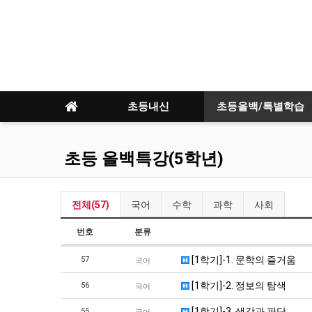
초등내신
초등올백/특별학습
초등 올백특강(5학년)
전체(57)
국어
수학
과학
사회
번호
분류
[1학기]-1. 문학의 즐거움
57
국어
[1학기]-2. 정보의 탐색
56
국어
[1학기]-3. 생각과 판단
55