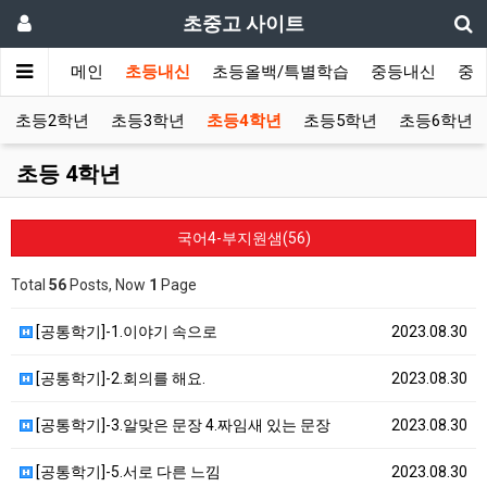
초중고 사이트
메인
초등내신
초등올백/특별학습
중등내신
중
초등2학년
초등3학년
초등4학년
초등5학년
초등6학년
초등 4학년
국어4-부지원샘(56)
Total
56
Posts, Now
1
Page
[공통학기]-1.이야기 속으로
2023.08.30
[공통학기]-2.회의를 해요.
2023.08.30
[공통학기]-3.알맞은 문장 4.짜임새 있는 문장
2023.08.30
[공통학기]-5.서로 다른 느낌
2023.08.30