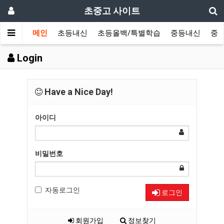
초중고 사이트
메인
초등내신
초등올백/특별학습
중등내신
중
Login
Have a Nice Day!
아이디
비밀번호
자동로그인
로그인
회원가입
정보찾기